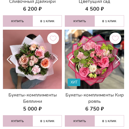
Сливочный Дайкири
Цветущий сад
6 200
₽
4 500
₽
КУПИТЬ
В 1 КЛИК
КУПИТЬ
В 1 КЛИК
ХИТ
Букеты-комплименты
Букеты-комплименты Кир
Беллини
рояль
5 000
₽
6 750
₽
КУПИТЬ
В 1 КЛИК
КУПИТЬ
В 1 КЛИК