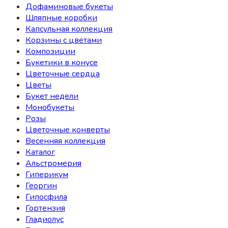
Дофаминовые букеты
Шляпные коробки
Капсульная коллекция
Корзины с цветами
Композиции
Букетики в конусе
Цветочные сердца
Цветы
Букет недели
Монобукеты
Розы
Цветочные конверты
Весенняя коллекция
Каталог
Альстромерия
Гиперикум
Георгин
Гипосфила
Гортензия
Гладиолус