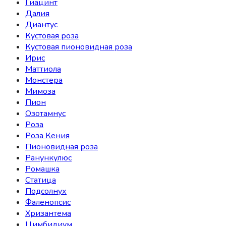
Гиацинт
Далия
Диантус
Кустовая роза
Кустовая пионовидная роза
Ирис
Маттиола
Монстера
Мимоза
Пион
Озотамнус
Роза
Роза Кения
Пионовидная роза
Ранункулюс
Ромашка
Статица
Подсолнух
Фаленопсис
Хризантема
Цимбидиум