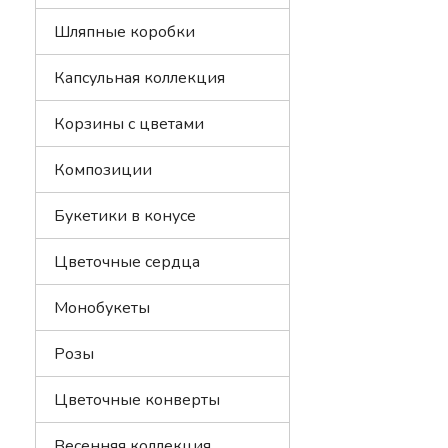
Шляпные коробки
Матти
Капсульная коллекция
Корзины с цветами
Озота
Композиции
Букетики в конусе
Ранун
Цветочные сердца
Фален
Монобукеты
Розы
Тюльп
Цветочные конверты
Весенняя коллекция