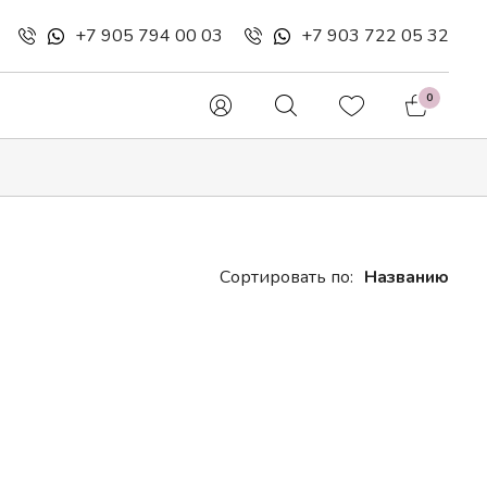
+7 905 794 00 03
+7 903 722 05 32
0
 букеты
Шляпные коробки
Гипосфила
Сортировать по:
Названию
Букетики в конусе
Далия
Цветочные конверты
ая
Ирис