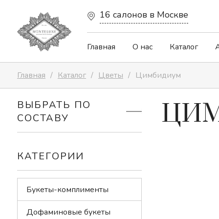
16 салонов в Москве
Главная
О нас
Каталог
Главная
Каталог
Цветы
Цимбидиум
Авторские букеты
ВЫБРАТЬ ПО
ЦИ
СОСТАВУ
Альст
Капсульная коллекция
КАТЕГОРИИ
Горте
Цветочные сердца
Букеты-комплименты
Диант
Дофаминовые букеты
Весенняя коллекция