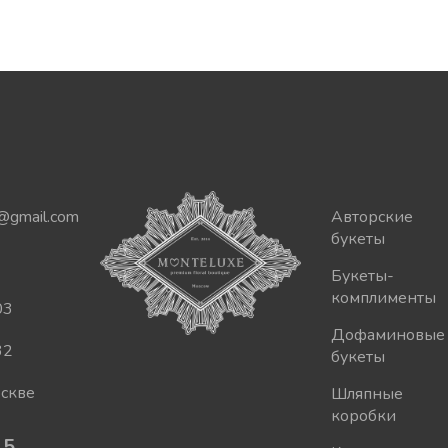
инум
@gmail.com
Авторские
букеты
Букеты-
комплименты
03
Дофаминовые
32
букеты
оскве
Шляпные
коробки
.5