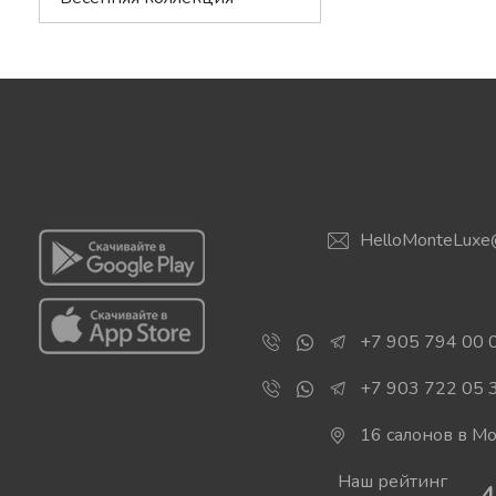
Антир
HelloMonteLuxe
+7 905 794 00 
+7 903 722 05 
16 салонов в М
Наш рейтинг
4