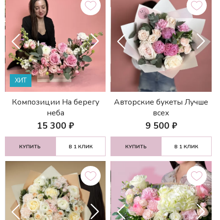
ХИТ
Композиции На берегу
Авторские букеты Лучше
неба
всех
15 300
₽
9 500
₽
КУПИТЬ
В 1 КЛИК
КУПИТЬ
В 1 КЛИК