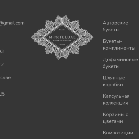
@gmail.com
Авторские
букеты
Букеты-
комплименты
03
Дофаминовые
32
букеты
оскве
Шляпные
коробки
.5
Капсульная
коллекция
Корзины с
цветами
Композиции