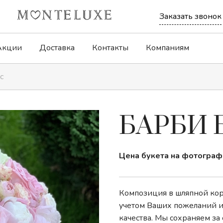
Заказать звонок
Акции
Доставка
Контакты
Компаниям
с
Букеты-комплименты
Дофаминовые
БАРБИ 
Корзины с цветами
Композиции
Цена букета на фотограф
Монобукеты
Розы
Композиция в шляпной коро
учетом Ваших пожеланий и
качества. Мы сохраняем за