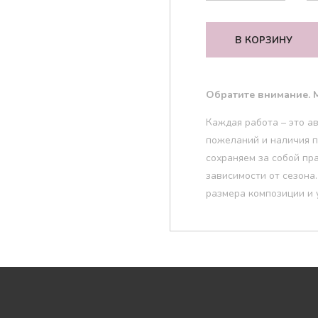
В КОРЗИНУ
Обратите внимание. М
Каждая работа – это а
пожеланий и наличия п
сохраняем за собой пр
зависимости от сезона
размера композиции и 