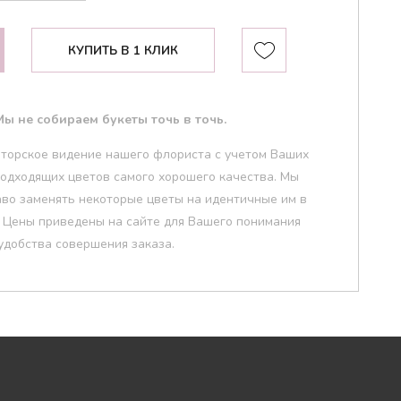
КУПИТЬ В 1 КЛИК
ы не собираем букеты точь в точь.
НАЙТИ
вторское видение нашего флориста с учетом Ваших
одходящих цветов самого хорошего качества. Мы
аво заменять некоторые цветы на идентичные им в
. Цены приведены на сайте для Вашего понимания
удобства совершения заказа.