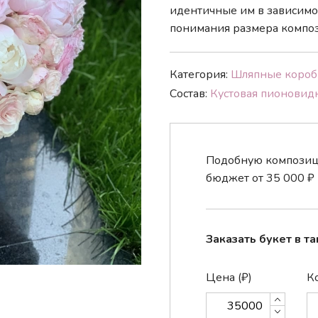
идентичные им в зависимос
понимания размера композ
Категория:
Шляпные
короб
Состав:
Кустовая
пионовид
Подобную композици
бюджет от
35 000
₽
Заказать букет в та
Цена (₽)
Ко