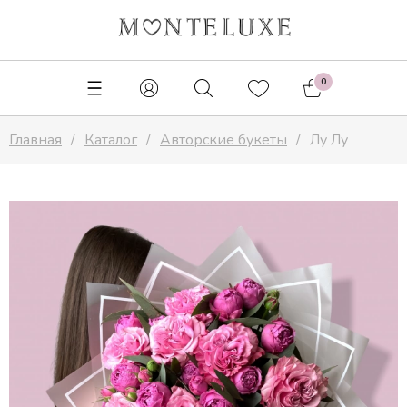
✕
0
Главная
Каталог
Авторские букеты
Лу Лу