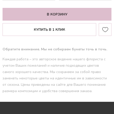
В КОРЗИНУ
КУПИТЬ В 1 КЛИК
Обратите внимание. Мы не собираем букеты точь в точь.
Каждая работа – это авторское видение нашего флориста с
учетом Ваших пожеланий и наличия подходящих цветов
самого хорошего качества. Мы сохраняем за собой право
заменять некоторые цветы на идентичные им в зависимости
от сезона. Цены приведены на сайте для Вашего понимания
размера композиции и удобства совершения заказа.