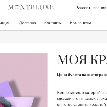
Заказать звонок
Акции
Доставка
Контакты
Компаниям
Букеты-комплименты
Дофаминовые
МОЯ К
Корзины с цветами
Композиции
Цена букета на фотограф
Монобукеты
Розы
Композиция, в который вл
сделали его из самых свеж
он готов удивить красотой 