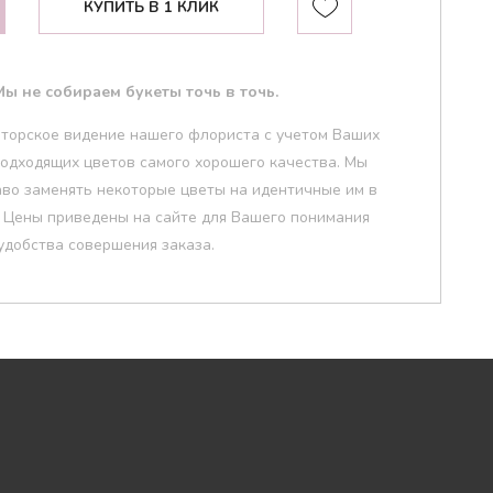
КУПИТЬ В 1 КЛИК
ы не собираем букеты точь в точь.
вторское видение нашего флориста с учетом Ваших
НАЙТИ
одходящих цветов самого хорошего качества. Мы
аво заменять некоторые цветы на идентичные им в
. Цены приведены на сайте для Вашего понимания
удобства совершения заказа.