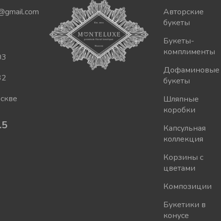
@gmail.com
Авторские
букеты
Букеты-
комплименты
03
Дофаминовые
32
букеты
оскве
Шляпные
коробки
.5
Капсульная
коллекция
Корзины с
цветами
Композиции
Букетики в
конусе