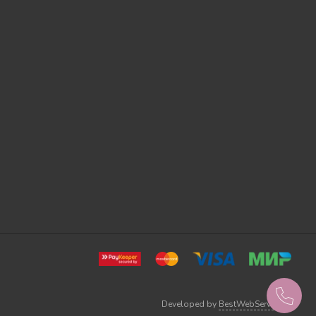
Developed by
BestWebService.ru