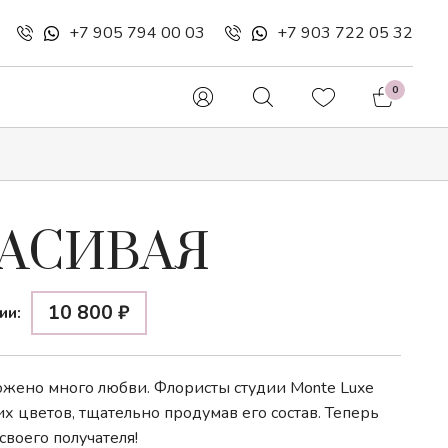
+7 905 794 00 03
+7 903 722 05 32
0
 букеты
Шляпные коробки
РАСИВАЯ
Букетики в конусе
10 800
₽
ии:
Цветочные конверты
ожено много любви. Флористы студии Monte Luxe
их цветов, тщательно продумав его состав. Теперь
своего получателя!