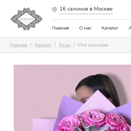
16 салонов в Москве
Главная
О нас
Каталог
Главная
Каталог
Розы
Моя красивая
Авторские букеты
Капсульная коллекция
Цветочные сердца
Весенняя коллекция