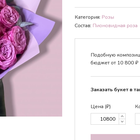
Категория:
Розы
Состав:
Пионовидная
роза
Подобную композици
бюджет от
10 800
₽
Заказать букет в та
Цена (₽)
Ко