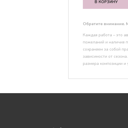
В КОРЗИНУ
Обратите внимание. М
Каждая работа – это а
пожеланий и наличия п
сохраняем за собой пр
зависимости от сезона
размера композиции и 