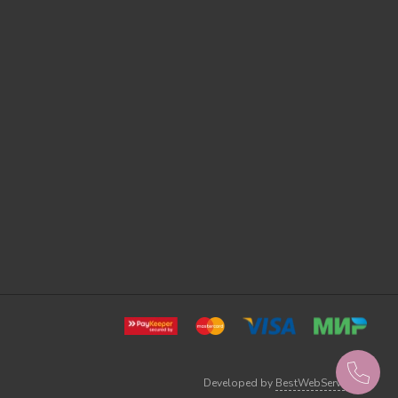
Developed by
BestWebService.ru