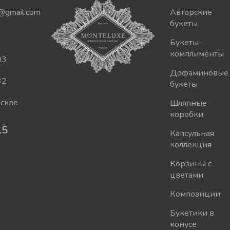
@gmail.com
Авторские
букеты
Букеты-
комплименты
03
Дофаминовые
32
букеты
оскве
Шляпные
коробки
.5
Капсульная
коллекция
Корзины с
цветами
Композиции
Букетики в
конусе