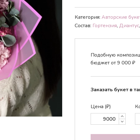
Категория:
Авторские
буке
Состав:
Гортензия
,
Диантус
Подобную композици
бюджет от
9 000
₽
Заказать букет в та
Цена (₽)
Ко