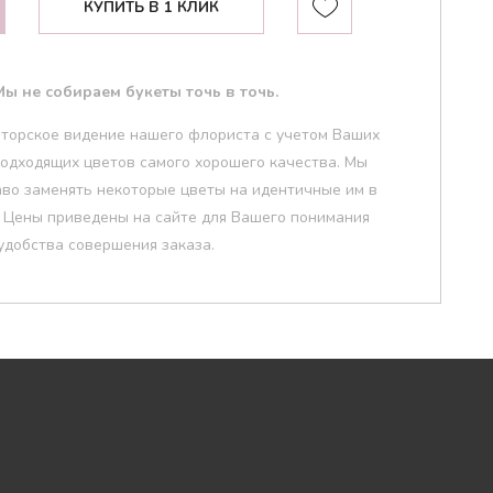
КУПИТЬ В 1 КЛИК
ы не собираем букеты точь в точь.
вторское видение нашего флориста с учетом Ваших
НАЙТИ
одходящих цветов самого хорошего качества. Мы
аво заменять некоторые цветы на идентичные им в
. Цены приведены на сайте для Вашего понимания
удобства совершения заказа.