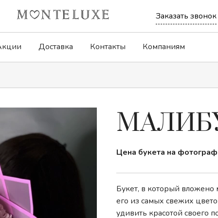
Заказать звонок
Акции
Доставка
Контакты
Компаниям
Букеты-комплименты
Дофаминовые
МАЛИБ
Корзины с цветами
Композиции
Цена букета на фотограф
Монобукеты
Розы
Букет, в который вложено 
его из самых свежих цветов
удивить красотой своего по