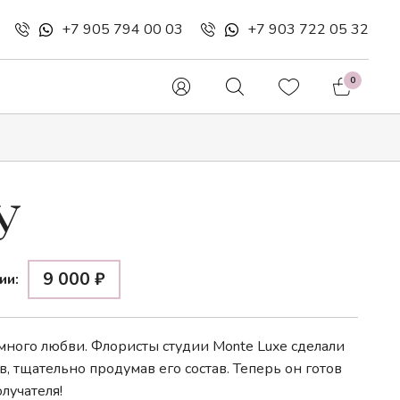
+7 905 794 00 03
+7 903 722 05 32
0
 букеты
Шляпные коробки
У
Букетики в конусе
9 000
₽
ии:
Цветочные конверты
много любви. Флористы студии Monte Luxe сделали
, тщательно продумав его состав. Теперь он готов
лучателя!