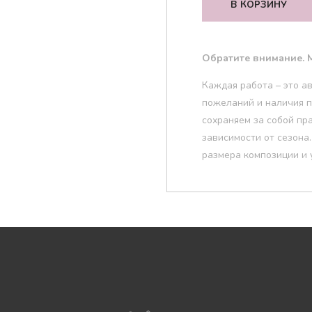
В КОРЗИНУ
Обратите внимание. М
Каждая работа – это а
пожеланий и наличия п
сохраняем за собой пр
зависимости от сезона
размера композиции и 